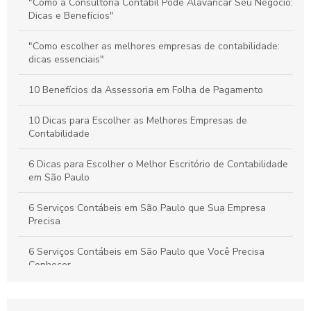
para sua empresa
"Como a Consultoria Contábil Pode Alavancar Seu Negócio:
Dicas e Benefícios"
Como Escolher o Melhor Escritório de Contabilidade para
Folha de Pagamento
"Como escolher as melhores empresas de contabilidade:
dicas essenciais"
10 Benefícios da Assessoria em Folha de Pagamento
10 Dicas para Escolher as Melhores Empresas de
Contabilidade
6 Dicas para Escolher o Melhor Escritório de Contabilidade
em São Paulo
6 Serviços Contábeis em São Paulo que Sua Empresa
Precisa
6 Serviços Contábeis em São Paulo que Você Precisa
Conhecer
A Importância da Assessoria Contábil e Empresarial