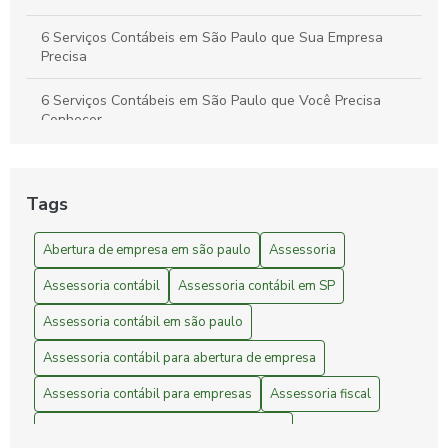
6 Serviços Contábeis em São Paulo que Sua Empresa
Precisa
6 Serviços Contábeis em São Paulo que Você Precisa
Conhecer
A Importância da Assessoria Contábil e Empresarial
Tags
Abertura de empresa em São Paulo
Abertura de empresa em são paulo
Assessoria
Abertura de Empresa em São Paulo: Guia Completo
Assessoria contábil
Assessoria contábil em SP
Abertura de empresa em São Paulo: guia passo a passo
Assessoria contábil em são paulo
Abertura de Empresa em São Paulo: Passo a Passo
Assessoria contábil para abertura de empresa
Abertura de empresa em São Paulo: Passo a passo
Assessoria contábil para empresas
Assessoria fiscal
completo para empreendedores
Assessoria para fechamento de empresa
Abertura de empresa em São Paulo: Passo a passo para