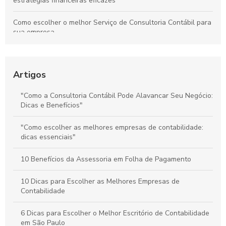
estratégias financeiras eficazes
Como escolher o melhor Serviço de Consultoria Contábil para
sua empresa
Como os Serviços Contábeis para Empresas Aumentam a
Lucratividade
Artigos
Como escolher as melhores empresas de assessoria contábil
para sua empresa
"Como a Consultoria Contábil Pode Alavancar Seu Negócio:
Dicas e Benefícios"
Como Escolher o Melhor Escritório de Contabilidade para
Folha de Pagamento
"Como escolher as melhores empresas de contabilidade:
dicas essenciais"
10 Benefícios da Assessoria em Folha de Pagamento
10 Dicas para Escolher as Melhores Empresas de
Contabilidade
6 Dicas para Escolher o Melhor Escritório de Contabilidade
em São Paulo