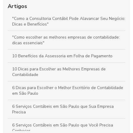
Artigos
Como escolher as melhores empresas de assessoria contábil
para sua empresa
"Como a Consultoria Contábil Pode Alavancar Seu Negócio:
Dicas e Benefícios"
Como Escolher o Melhor Escritório de Contabilidade para
Folha de Pagamento
"Como escolher as melhores empresas de contabilidade:
dicas essenciais"
10 Benefícios da Assessoria em Folha de Pagamento
10 Dicas para Escolher as Melhores Empresas de
Contabilidade
6 Dicas para Escolher o Melhor Escritório de Contabilidade
em São Paulo
6 Serviços Contábeis em São Paulo que Sua Empresa
Precisa
6 Serviços Contábeis em São Paulo que Você Precisa
Conhecer