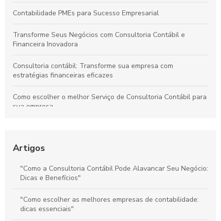
Contabilidade PMEs para Sucesso Empresarial
Transforme Seus Negócios com Consultoria Contábil e
Financeira Inovadora
Consultoria contábil: Transforme sua empresa com
estratégias financeiras eficazes
Como escolher o melhor Serviço de Consultoria Contábil para
sua empresa
Como os Serviços Contábeis para Empresas Aumentam a
Lucratividade
Artigos
Como escolher as melhores empresas de assessoria contábil
para sua empresa
"Como a Consultoria Contábil Pode Alavancar Seu Negócio:
Dicas e Benefícios"
Como Escolher o Melhor Escritório de Contabilidade para
Folha de Pagamento
"Como escolher as melhores empresas de contabilidade:
dicas essenciais"