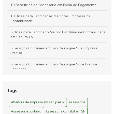
10 Benefícios da Assessoria em Folha de Pagamento
10 Dicas para Escolher as Melhores Empresas de
Contabilidade
6 Dicas para Escolher o Melhor Escritório de Contabilidade
em São Paulo
6 Serviços Contábeis em São Paulo que Sua Empresa
Precisa
6 Serviços Contábeis em São Paulo que Você Precisa
Conhecer
A Importância da Assessoria Contábil e Empresarial
Tags
Abertura de empresa em São Paulo
Abertura de empresa em são paulo
Assessoria
Abertura de Empresa em São Paulo: Guia Completo
Assessoria contábil
Assessoria contábil em SP
Abertura de empresa em São Paulo: guia passo a passo